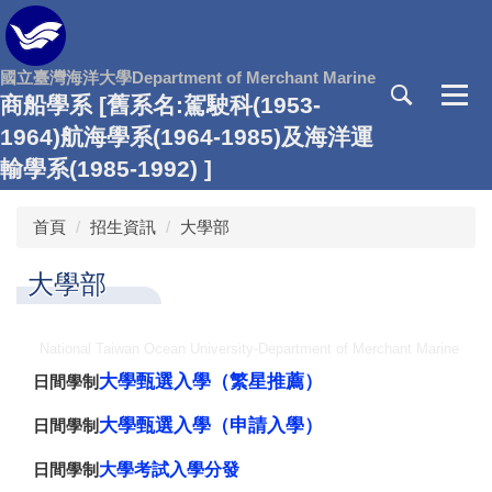
跳
到
主
國立臺灣海洋大學Department of Merchant Marine
要
商船學系 [舊系名:駕駛科(1953-
內
1964)航海學系(1964-1985)及海洋運
容
區
輸學系(1985-1992) ]
首頁
招生資訊
大學部
大學部
National Taiwan Ocean University-Department of Merchant Marine
大學甄選入學（繁星推薦）
日間學制
大學甄選入學（申請入學）
日間學制
日間學制
大學考試入學分發