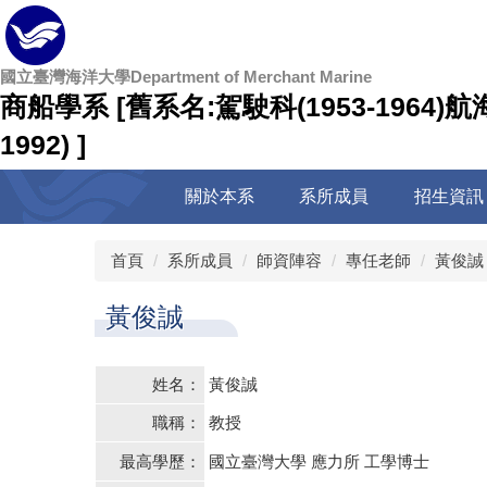
跳
到
主
國立臺灣海洋大學Department of Merchant Marine
要
商船學系 [舊系名:駕駛科(1953-1964)航海
內
容
1992) ]
區
關於本系
系所成員
招生資訊
首頁
系所成員
師資陣容
專任老師
黃俊誠
黃俊誠
姓名：
黃俊誠
職稱：
教授
最高學歷：
國立臺灣大學 應力所 工學博士